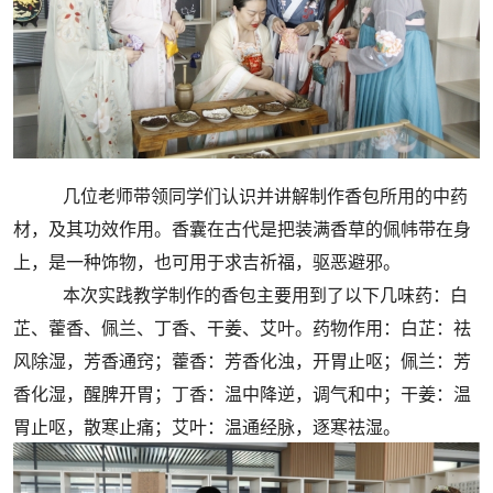
几位老师带领同学们认识并讲解制作香包所用的中药
材，及其功效作用。香囊在古代是把装满香草的佩帏带在身
上，是一种饰物，也可用于求吉祈福，驱恶避邪。
本次实践教学制作的香包主要用到了以下几味药：白
芷、藿香、佩兰、丁香、干姜、艾叶。药物作用：白芷：祛
风除湿，芳香通窍；藿香：芳香化浊，开胃止呕；佩兰：芳
香化湿，醒脾开胃；丁香：温中降逆，调气和中；干姜：温
胃止呕，散寒止痛；艾叶：温通经脉，逐寒祛湿。